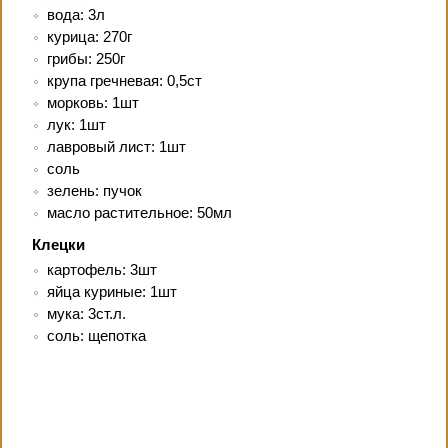
вода: 3л
курица: 270г
грибы: 250г
крупа гречневая: 0,5ст
морковь: 1шт
лук: 1шт
лавровый лист: 1шт
соль
зелень: пучок
масло растительное: 50мл
Клецки
картофель: 3шт
яйца куриные: 1шт
мука: 3ст.л.
соль: щепотка