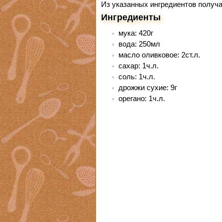
Из указанных ингредиентов получа
Ингредиенты
мука: 420г
вода: 250мл
масло оливковое: 2ст.л.
сахар: 1ч.л.
соль: 1ч.л.
дрожжи сухие: 9г
орегано: 1ч.л.