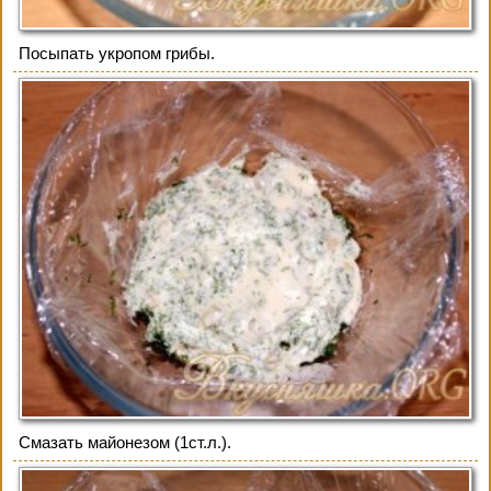
Посыпать укропом грибы.
Смазать майонезом (1ст.л.).