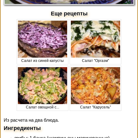
Еще рецепты
Салат из синей капусты
Салат ''Оргазм''
Салат овощной с...
Салат ''Карусель''
Из расчета на два блюда.
Ингредиенты
грибы: 1 банка (шампиньоны маринованные)