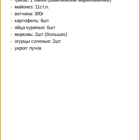
майонез: 11ст.л.
ветчина: 300г
картофель: 6шт
яйца куриные: 6шт
морковь: 2шт (больших)
огурцы соленые: 2шт
укроп: пучок