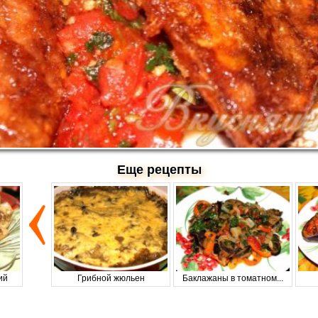
Еще рецепты
ий
Грибной жюльен
Баклажаны в томатном...