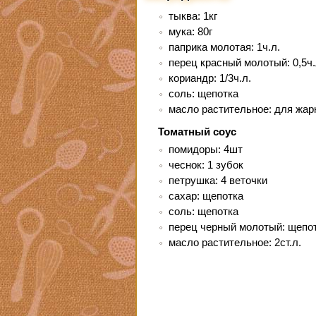
тыква: 1кг
мука: 80г
паприка молотая: 1ч.л.
перец красный молотый: 0,5ч.
кориандр: 1/3ч.л.
соль: щепотка
масло растительное: для жар
Томатный соус
помидоры: 4шт
чеснок: 1 зубок
петрушка: 4 веточки
сахар: щепотка
соль: щепотка
перец черный молотый: щепо
масло растительное: 2ст.л.