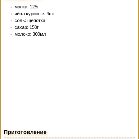
манка: 125г
яйца куриные: 4шт
соль: щепотка
сахар: 150г
молоко: 300мл
Приготовление