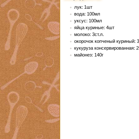
лук: 1шт
вода: 100мл
уксус: 100мл
яйца куриные: 4шт
молоко: 3ст.л.
окорочок копченый куриный: 3
кукуруза консервированная: 2
майонез: 140г