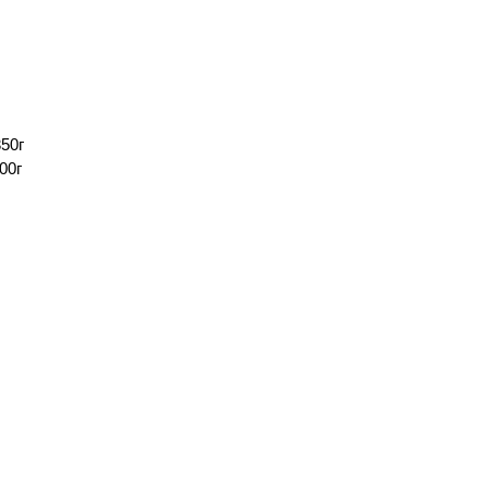
50г
00г