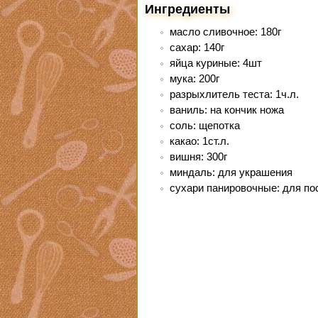
Ингредиенты
масло сливочное: 180г
сахар: 140г
яйца куриные: 4шт
мука: 200г
разрыхлитель теста: 1ч.л.
ваниль: на кончик ножа
соль: щепотка
какао: 1ст.л.
вишня: 300г
миндаль: для украшения
сухари панировочные: для по