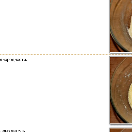
однородности.
разрыхлитель.